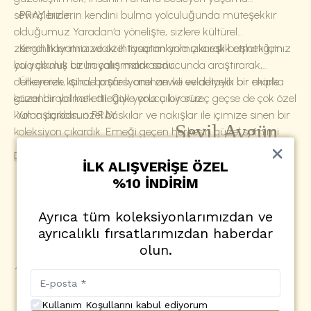
sevinçleridir.
PRAY bizlerin kendini bulma yolculuğunda müteşekkir
olduğumuz Yaradan‘a yönelişte, sizlere kültürel
zenginliklerimiz ve özel tasarımlarımızla eşlik etmek için
Kendi hayatımızdaki ihtiyaçtan yola çıkarak başlattığımız
yola çıkmış bir hayalin markasıdır.
bu yolculuk uzun çalışmalar sonucunda araştırarak,
deneyerek, işinde profesyonel zevkli ve detaycı bir ekiple
Ülkemize kalıcı, başarılı, aranan ve evladiyelik bir marka
güzel bir yol kat etti. Çok yorucu bir süreç geçse de çok özel
kazandırabilmek dileğiyle yola çıkıyoruz.
kumaşlardan, özel baskılar ve nakışlar ile içimize sinen bir
Yolun açıkolsun PRAY
Sevil Aygün
koleksiyon çıkardık. Emeği geçen herkesin güzel samimi
heyecanları var bu markamız da.
Daha Fazla Göster
İLK ALIŞVERİŞE ÖZEL
%10 İNDİRİM
Ayrıca tüm koleksiyonlarımızdan ve
ÖNE ÇIKANLAR
ayrıcalıklı fırsatlarımızdan haberdar
olun.
Seccade Selimiye-Sivri Uç
Seccade Ayasofya-Bordo
₺ 9,000.00
& Yeşil
₺ 9,000.00
Kullanım Koşullarını kabul ediyorum