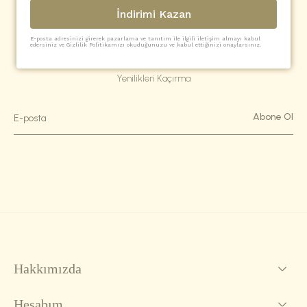
İndirimi Kazan
E-posta adresinizi girerek pazarlama ve tanıtım ile ilgili iletişim almayı kabul
edersiniz ve Gizlilik Politikamızı okuduğunuzu ve kabul ettiğinizi onaylarsınız.
Bültene Abone Ol
Yenilikleri Kaçırma
Abone Ol
Hakkımızda
Hesabım