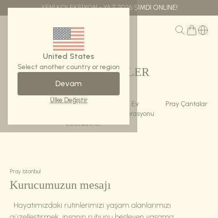
YENİ KOLEKSİYON - YAZ 2026 ŞİMDİ ONLINE!
MENÜ
United States
Select another country or region
KATEGORİLER
Devam
Ülke Değiştir
Konforlu
Tasarım
Ev
Pray Çantalar
Seccadeler
Çanta
Dekorasyonu
Seccadeler
EŞARP KOLEKSİYONU
Koleksiyonumuzu keşfedin.
ALIŞVERİŞE BAŞLA
Pray İstanbul
Kurucumuzun mesajı
Hayatımızdaki rutinlerimizi yaşam alanlarımızı
güzelleştirmek, insanın ruhunu besleyen yaşama