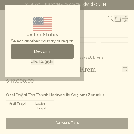
YENİ KOLEKSİYON - YAZ 2026 ŞİMDİ ONLINE!
MENÜ
United States
Select another country or region
Devam
Ana Sayfa
Ürünler
Seccade Ravza-Bordo & Krem
Ülke Değiştir
Seccade Ravza-Bordo & Krem
₺ 19,000.00
Özel Doğal Taş Tespih Hediyesi İle
Seçiniz (Zorunlu)
Yeşil Tespih
Lacivert
Tespih
Sepete Ekle