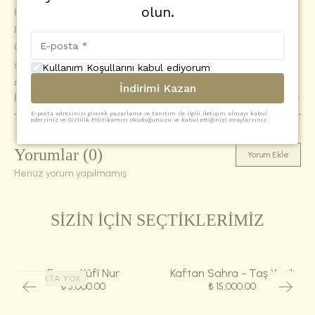
olun.
Her yaprak, sabrı hatırlatıyor.
Her çiçek, şükrü fısıldıyor
Çünkü bazen bir seccade,
sadece secdeye değil;
Kullanım Koşullarını kabul ediyorum
ruha, doğaya ve Yaradan’a açılan bir bahçedir.
İndirimi Kazan
İçerik
E-posta adresinizi girerek pazarlama ve tanıtım ile ilgili iletişim almayı kabul
edersiniz ve Gizlilik Politikamızı okuduğunuzu ve kabul ettiğinizi onaylarsınız.
Yorumlar
(
0
)
Yorum Ekle
Henüz yorum yapılmamış
SİZİN İÇİN SEÇTİKLERİMİZ
Eşarp-Kûfî Nur
Kaftan Sahra - Taş Yeşili
STOKTA YOK
₺ 5,000.00
₺ 15,000.00