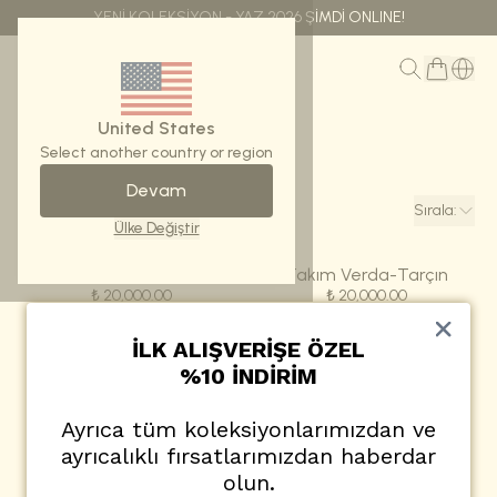
YENİ KOLEKSİYON - YAZ 2026 ŞİMDİ ONLINE!
MENÜ
United States
Ana Sayfa
Takımlar
Select another country or region
Devam
Filtreler
Sırala
:
Ülke Değiştir
Takım-Verda
Takım Verda-Tarçın
₺ 20,000.00
₺ 20,000.00
İLK ALIŞVERİŞE ÖZEL
%10 İNDİRİM
Ayrıca tüm koleksiyonlarımızdan ve
ayrıcalıklı fırsatlarımızdan haberdar
olun.