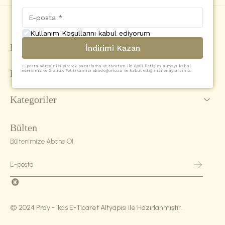
Kullanım Koşullarını kabul ediyorum
Hakkımızda
İndirimi Kazan
E-posta adresinizi girerek pazarlama ve tanıtım ile ilgili iletişim almayı kabul
Hesabım
edersiniz ve Gizlilik Politikamızı okuduğunuzu ve kabul ettiğinizi onaylarsınız.
Kategoriler
Bülten
Bültenimize Abone Ol
© 2024 Pray - ikas E-Ticaret Altyapısı ile Hazırlanmıştır.