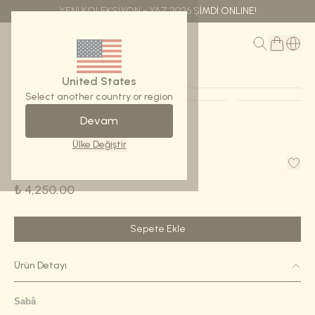
YENİ KOLEKSİYON - YAZ 2026 ŞİMDİ ONLINE!
MENÜ
United States
Select another country or region
Devam
Ana Sayfa
Eşarp-Sabâ
Ülke Değiştir
Eşarp-Sabâ
₺ 4,250.00
Sepete Ekle
Ürün Detayı
Sabâ