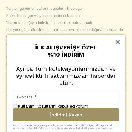
Yeni bir günün en saf anı: sabahın ilk soluğu.
Sabâ, ferahlığın ve yenilenmenin dokusudur.
Yeşilin canlılığıyla birlikte, insana ilahi hatırlatmadır:
Her yeni gün, affedilmenin, arınmanın ve yeniden doğmanın fırsatıdır.
Ve bazen, sadece sabahı görmek bile bir duadır;
çünkü her doğan güneş, Rahman’ın “yeniden başla” deyişidir.
İLK ALIŞVERİŞE ÖZEL
%10 İNDİRİM
Sabâ modelimiz, bu duygularla sizlere eşlik etmesi için tasarlandı.
İçerik
Ayrıca tüm koleksiyonlarımızdan ve
ayrıcalıklı fırsatlarımızdan haberdar
olun.
Yorumlar
(
0
)
Yorum Ekle
Henüz yorum yapılmamış
Kullanım Koşullarını kabul ediyorum
SİZİN İÇİN SEÇTİKLERİMİZ
İndirimi Kazan
E-posta adresinizi girerek pazarlama ve tanıtım ile ilgili iletişim almayı kabul
edersiniz ve Gizlilik Politikamızı okuduğunuzu ve kabul ettiğinizi onaylarsınız.