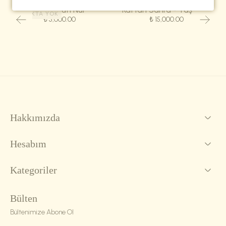
Eşarp-Kûfî Nur
Kaftan Sahra - Taş Yeşili
STOKTA YOK
₺ 5,000.00
₺ 15,000.00
Hakkımızda
Hesabım
Kategoriler
Bülten
Bültenimize Abone Ol