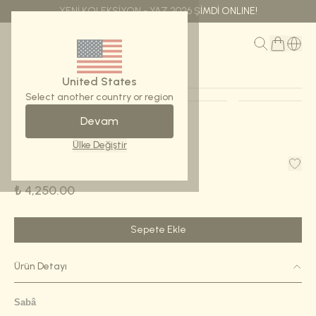
YENİ KOLEKSİYON - YAZ 2026 ŞİMDİ ONLINE!
MENÜ
United States
Select another country or region
Devam
Ana Sayfa
Şal Kare-Sabâ
Ülke Değiştir
Şal Kare-Sabâ
₺ 4,250.00
Sepete Ekle
Ürün Detayı
Sabâ