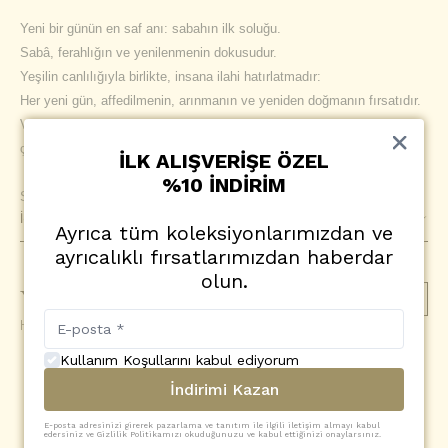
Yeni bir günün en saf anı: sabahın ilk soluğu.
Sabâ, ferahlığın ve yenilenmenin dokusudur.
Yeşilin canlılığıyla birlikte, insana ilahi hatırlatmadır:
Her yeni gün, affedilmenin, arınmanın ve yeniden doğmanın fırsatıdır.
Ve bazen, sadece sabahı görmek bile bir duadır;
çünkü her doğan güneş, Rahman’ın “yeniden başla” deyişidir.
İLK ALIŞVERİŞE ÖZEL
%10 İNDİRİM
Sabâ modelimiz, bu duygularla sizlere eşlik etmesi için tasarlandı.
İçerik
Ayrıca tüm koleksiyonlarımızdan ve
ayrıcalıklı fırsatlarımızdan haberdar
olun.
Yorumlar
(
0
)
Yorum Ekle
Henüz yorum yapılmamış
Kullanım Koşullarını kabul ediyorum
SİZİN İÇİN SEÇTİKLERİMİZ
İndirimi Kazan
E-posta adresinizi girerek pazarlama ve tanıtım ile ilgili iletişim almayı kabul
edersiniz ve Gizlilik Politikamızı okuduğunuzu ve kabul ettiğinizi onaylarsınız.