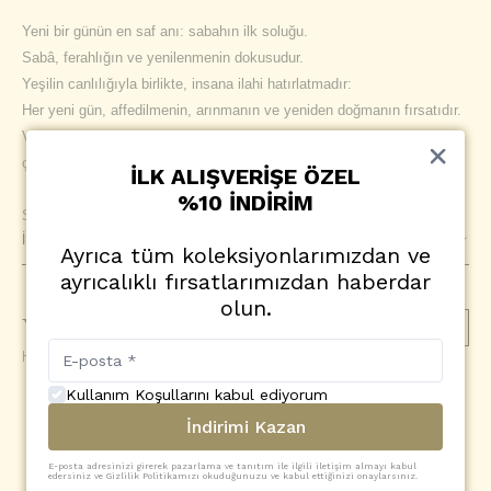
Yeni bir günün en saf anı: sabahın ilk soluğu.
Sabâ, ferahlığın ve yenilenmenin dokusudur.
Yeşilin canlılığıyla birlikte, insana ilahi hatırlatmadır:
Her yeni gün, affedilmenin, arınmanın ve yeniden doğmanın fırsatıdır.
Ve bazen, sadece sabahı görmek bile bir duadır;
çünkü her doğan güneş, Rahman’ın “yeniden başla” deyişidir.
İLK ALIŞVERİŞE ÖZEL
%10 İNDİRİM
Sabâ modelimiz, bu duygularla sizlere eşlik etmesi için tasarlandı.
İçerik
Ayrıca tüm koleksiyonlarımızdan ve
ayrıcalıklı fırsatlarımızdan haberdar
olun.
Yorumlar
(
0
)
Yorum Ekle
Henüz yorum yapılmamış
Kullanım Koşullarını kabul ediyorum
SİZİN İÇİN SEÇTİKLERİMİZ
İndirimi Kazan
E-posta adresinizi girerek pazarlama ve tanıtım ile ilgili iletişim almayı kabul
edersiniz ve Gizlilik Politikamızı okuduğunuzu ve kabul ettiğinizi onaylarsınız.