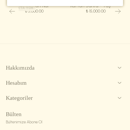
Eşarp-Kûfî Nur
Kaftan Sahra - Taş Yeşili
STOKTA YOK
₺ 5,000.00
₺ 15,000.00
Hakkımızda
Hesabım
Kategoriler
Bülten
Bültenimize Abone Ol