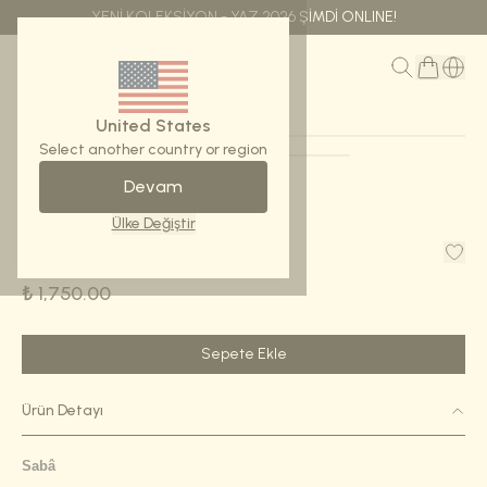
YENİ KOLEKSİYON - YAZ 2026 ŞİMDİ ONLINE!
MENÜ
United States
Select another country or region
Devam
Ana Sayfa
Fular-Sabâ
Ülke Değiştir
Fular-Sabâ
₺ 1,750.00
Sepete Ekle
Ürün Detayı
Sabâ