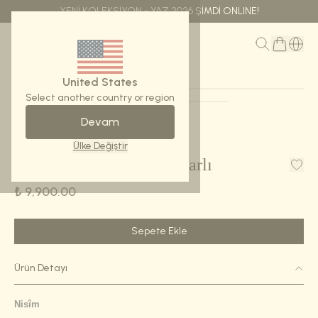
YENİ KOLEKSİYON - YAZ 2026 ŞİMDİ ONLINE!
MENÜ
United States
Select another country or region
Devam
Ana Sayfa
Şal Kare-Nisîm -İpek Jakarlı
Ülke Değiştir
Şal Kare-Nisîm -İpek Jakarlı
₺ 9,900.00
Sepete Ekle
Ürün Detayı
Nisîm