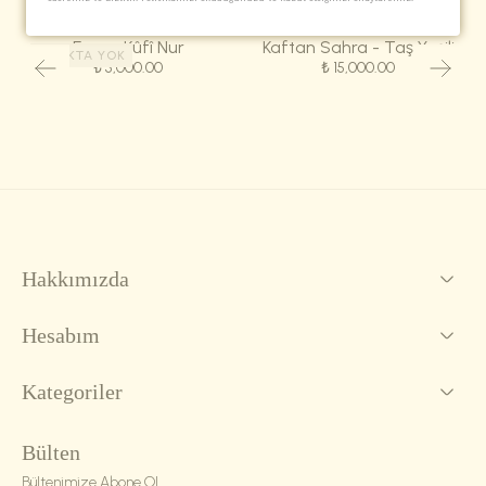
Eşarp-Kûfî Nur
Kaftan Sahra - Taş Yeşili
STOKTA YOK
₺ 5,000.00
₺ 15,000.00
Hakkımızda
Hesabım
Kategoriler
Bülten
Bültenimize Abone Ol