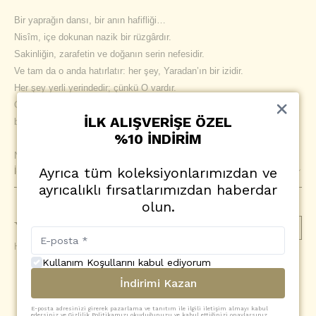
Bir yaprağın dansı, bir anın hafifliği…
Nisîm, içe dokunan nazik bir rüzgârdır.
Sakinliğin, zarafetin ve doğanın serin nefesidir.
Ve tam da o anda hatırlatır: her şey, Yaradan’ın bir izidir.
Her şey yerli yerindedir; çünkü O vardır.
Onu görmek için büyük mucizeler gerekmez—
İLK ALIŞVERİŞE ÖZEL
bazen bir rüzgâr yeter, bir yeşil, bir kıpırtı…
%10 İNDİRİM
Nisîm modelimiz, bu duygularla sizlere eşlik etmesi için tasarlandı.
Ayrıca tüm koleksiyonlarımızdan ve
İçerik
ayrıcalıklı fırsatlarımızdan haberdar
olun.
Yorumlar
(
0
)
Yorum Ekle
Henüz yorum yapılmamış
Kullanım Koşullarını kabul ediyorum
İndirimi Kazan
SİZİN İÇİN SEÇTİKLERİMİZ
E-posta adresinizi girerek pazarlama ve tanıtım ile ilgili iletişim almayı kabul
edersiniz ve Gizlilik Politikamızı okuduğunuzu ve kabul ettiğinizi onaylarsınız.