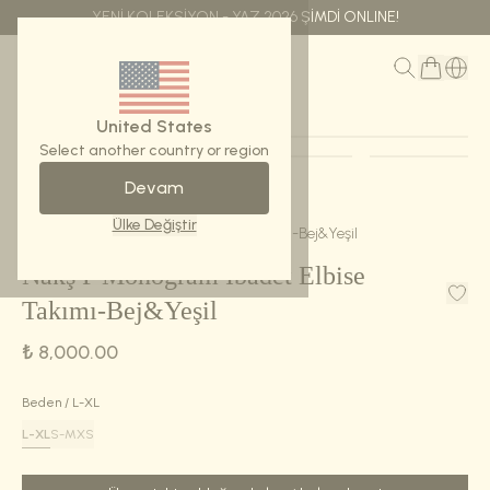
YENİ KOLEKSİYON - YAZ 2026 ŞİMDİ ONLINE!
MENÜ
United States
Select another country or region
STOKTA YOK
Devam
Ana Sayfa
Ürünler
Ülke Değiştir
Nakş P Monogram Ibadet Elbise Takımı-Bej&Yeşil
Nakş P Monogram Ibadet Elbise
Takımı-Bej&Yeşil
₺ 8,000.00
Beden
/
L-XL
L-XL
S-M
XS