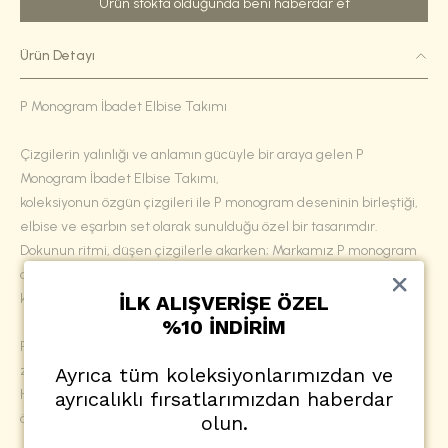
Ürün stokta olduğunda beni haberdar et
Ürün Detayı
P Monogram İbadet Elbise Takımı
Çizgilerin yalınlığı ve anlamın gücüyle bir araya gelen P
Monogram İbadet Elbise Takımı,
koleksiyonun özgün çizgileri ile P monogram deseninin birleştiği,
elbise ve eşarbın set olarak sunulduğu özel bir tasarımdır.
Dokunun ritmi, düşen çizgilerle akarken; Markamız P monogram
deseni, parçalara imza niteliğinde modern ve zarif bir kimlik
kazandırır.
İLK ALIŞVERİŞE ÖZEL
%10 İNDİRİM
P monogram sadece bir desen değil; kimliği, duruşu ve zamansız
zarafeti taşıyan bir imza.
Ayrıca tüm koleksiyonlarımızdan ve
Her detay, sadeliğin içinde derinliği; gündelik olanın içinde
ayrıcalıklı fırsatlarımızdan haberdar
özgünlüğü hatırlatır.
olun.