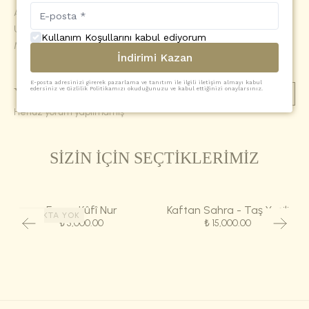
Akışkan silueti, rahat kesimi ve nefes alan dokusu ile ibadet,
Umre ve içe dönüş anlarında huzurlu bir deneyim sunar.
Kullanım Koşullarını kabul ediyorum
Modern çizgileri ile şehir yaşamında da rahatlıkla kullanılabilir.
İndirimi Kazan
E-posta adresinizi girerek pazarlama ve tanıtım ile ilgili iletişim almayı kabul
Yorumlar
(
0
)
edersiniz ve Gizlilik Politikamızı okuduğunuzu ve kabul ettiğinizi onaylarsınız.
Yorum Ekle
Henüz yorum yapılmamış
SİZİN İÇİN SEÇTİKLERİMİZ
Eşarp-Kûfî Nur
Kaftan Sahra - Taş Yeşili
STOKTA YOK
₺ 5,000.00
₺ 15,000.00