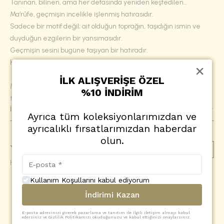
Tanınan, bilinen, ama her defasında yeniden keşfedilen…
Ma‘rûfe, geçmişin incelikle işlenmiş hatırasıdır.
Sadece bir motif değil; ait olduğun toprağın, taşıdığın ismin ve
duyduğun ezgilerin bir yansımasıdır.
Geçmişin sesini bugüne taşıyan bir hatıradır.
Köklerine, diline, coğrafyana ve özüne saygıdır.
İLK ALIŞVERİŞE ÖZEL
Ma‘rûfe modelimiz, bu duygularla sizlere eşlik etmesi için
%10 İNDİRİM
tasarlandı.
İçerik
Ayrıca tüm koleksiyonlarımızdan ve
ayrıcalıklı fırsatlarımızdan haberdar
olun.
Yorumlar
(
0
)
Yorum Ekle
Henüz yorum yapılmamış
Kullanım Koşullarını kabul ediyorum
SİZİN İÇİN SEÇTİKLERİMİZ
İndirimi Kazan
E-posta adresinizi girerek pazarlama ve tanıtım ile ilgili iletişim almayı kabul
edersiniz ve Gizlilik Politikamızı okuduğunuzu ve kabul ettiğinizi onaylarsınız.