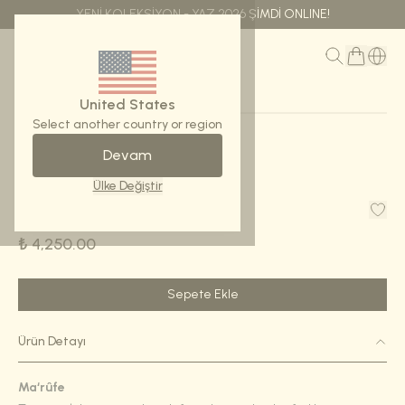
YENİ KOLEKSİYON - YAZ 2026 ŞİMDİ ONLINE!
MENÜ
United States
Select another country or region
Devam
Ana Sayfa
Şal-Ma’rûfe
Ülke Değiştir
Şal-Ma’rûfe
₺ 4,250.00
Sepete Ekle
Ürün Detayı
Ma‘rûfe