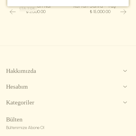
Eşarp-Kûfî Nur
Kaftan Sahra - Taş Yeşili
STOKTA YOK
₺ 5,000.00
₺ 15,000.00
Hakkımızda
Hesabım
Kategoriler
Bülten
Bültenimize Abone Ol