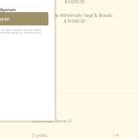
₺ 9,000.00
ediyorum
& Yeşil
Seccade Mihrimah-Yeşil & Bordo
azan
₺ 19,000.00
ile ilgili iletişim almayı kabul
e kabul ettiğinizi onaylarsınız.
Bülten
Bültenimize Abone Ol