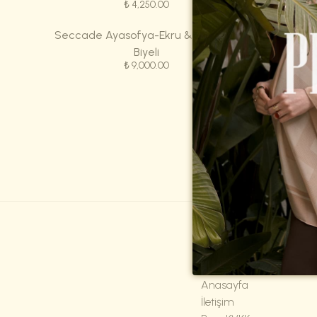
₺ 4,250.00
Seccade Ayasofya-Ekru & Turuncu
Seccade
Biyeli
₺ 9,000.00
Hakkımızda
Anasayfa
İletişim