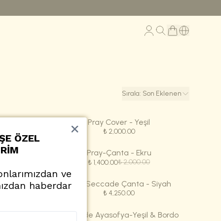
Sırala
:
Son Eklenen
rt
Pray Cover - Yeşil
₺ 2,000.00
İŞE ÖZEL
İRİM
Pray-Çanta - Ekru
₺ 2,000.00
₺ 1,400.00
onlarımızdan ve
& Bordo
Pray-Seccade Çanta - Siyah
ımızdan haberdar
₺ 4,250.00
civert
Seccade Ayasofya-Yeşil & Bordo