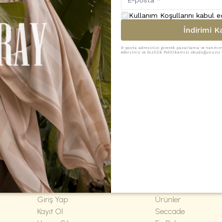
₺ 4,250.00
₺ 4,250.00
Kullanım Koşullarını kabul 
 Ayasofya-Lacivert & Mavi
Seccade Mihrimah-Bordo 
STOKTA YOK
İndirimi K
₺ 9,000.00
₺ 19,000.00
E-posta adresinizi girerek pazarlama ve tanıtım 
edersiniz ve Gizlilik Politikamızı okuduğunuzu v
1
2
Hesabım
Kategoriler
Giriş Yap
Ürünler
Kayıt Ol
Seccade